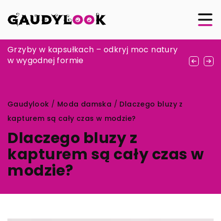
Jak wybrać idealną kreację na wyjątkowy
Grzyby w kapsułkach – odkryj moc natury
Jak zioła i suplementy mogą wspomóc
dzień jako druhna?
w wygodnej formie
twoje zdrowie według starożytnych
metod?
Gaudylook
/
Moda damska
/
Dlaczego bluzy z
kapturem są cały czas w modzie?
Dlaczego bluzy z
kapturem są cały czas w
modzie?