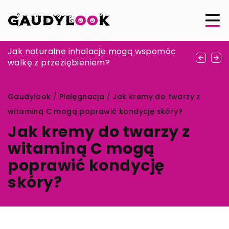
Jakie są najnowsze osiągnięcia w dziedzinie
Jak naturalne inhalacje mogą wspomóc
Wybór idealnej wędki na różne techniki
estetycznej chirurgii stomatologicznej?
walkę z przeziębieniem?
połowu
Gaudylook
/
Pielęgnacja
/
Jak kremy do twarzy z
witaminą C mogą poprawić kondycję skóry?
Jak kremy do twarzy z
witaminą C mogą
poprawić kondycję
skóry?