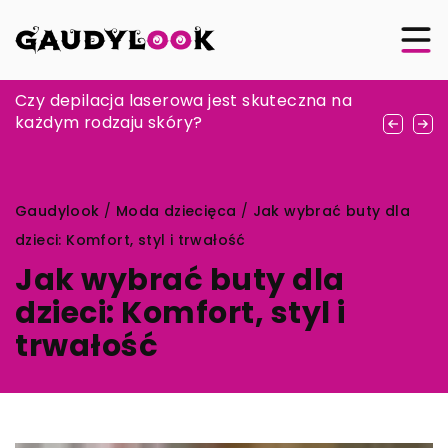
Jak twórczość angielskich malarzy
Czy depilacja laserowa jest skuteczna na
Jakie są najnowsze trendy w naturalnej
sportowych wpłynęła na współczesny
każdym rodzaju skóry?
pielęgnacji skóry?
rynek aukcyjny?
Gaudylook
/
Moda dziecięca
/
Jak wybrać buty dla
dzieci: Komfort, styl i trwałość
Jak wybrać buty dla
dzieci: Komfort, styl i
trwałość