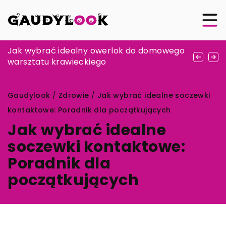
Jakie kolory najlepiej podkreślają twój
Jak wybrać idealny owerlok do domowego
Kosmetyki do pielęgnacji ust
indywidualny styl?
warsztatu krawieckiego
Gaudylook
/
Zdrowie
/
Jak wybrać idealne soczewki
kontaktowe: Poradnik dla początkujących
Jak wybrać idealne
soczewki kontaktowe:
Poradnik dla
początkujących