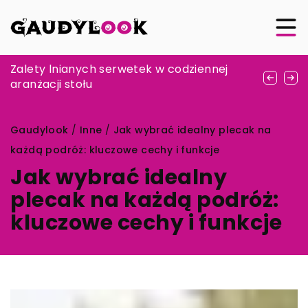
Jak zdiagnozować cukrzycę? – objawy i
Zalety lnianych serwetek w codziennej
Praktyczne porady w wyborze biżuterii
metody badania
aranżacji stołu
ślubnej
Gaudylook
/
Inne
/
Jak wybrać idealny plecak na
każdą podróż: kluczowe cechy i funkcje
Jak wybrać idealny
plecak na każdą podróż:
kluczowe cechy i funkcje