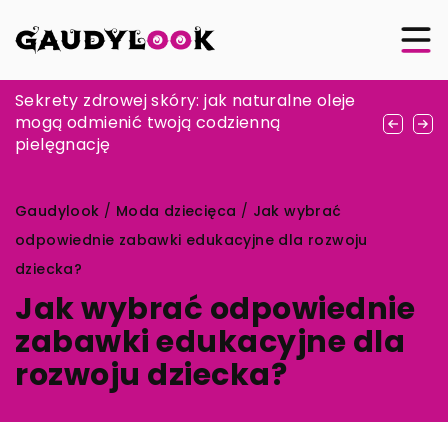
Jak stworzyć wyjątkowy film ślubny, który
Sekrety zdrowej skóry: jak naturalne oleje
Moda dla młodych mam – ubranka dla
będzie pamiątką na całe życie?
mogą odmienić twoją codzienną
niemowlaka i sukienki dla ciężarnych
pielęgnację
Gaudylook
/
Moda dziecięca
/
Jak wybrać
odpowiednie zabawki edukacyjne dla rozwoju
dziecka?
Jak wybrać odpowiednie
zabawki edukacyjne dla
rozwoju dziecka?