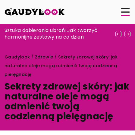
Nowoczesne metody leczenia bólu: od
Sztuka dobierania ubrań: Jak tworzyć
Jak wybrać idealne miejsce na spływ
blokad do terapii biologicznych
harmonijne zestawy na co dzień
kajakowy w Polsce?
Gaudylook
/
Zdrowie
/
Sekrety zdrowej skóry: jak
naturalne oleje mogą odmienić twoją codzienną
pielęgnację
Sekrety zdrowej skóry: jak
naturalne oleje mogą
odmienić twoją
codzienną pielęgnację