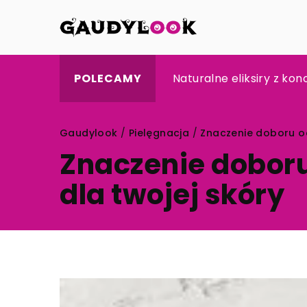
Jak wybrać idealną kosz
Naturalne eliksiry z kon
Jak dobrać odpowiedni
POLECAMY
Gaudylook
/
Pielęgnacja
/
Znaczenie doboru od
Znaczenie dobor
dla twojej skóry