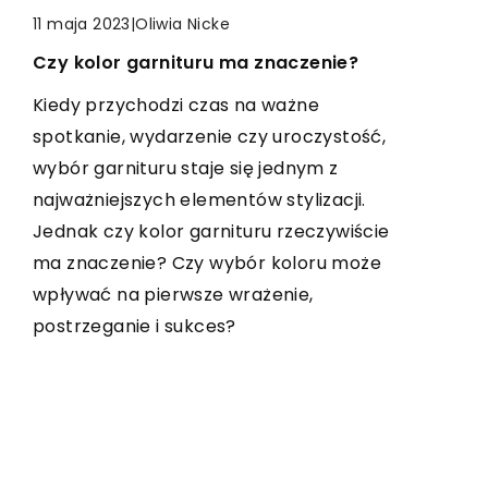
|
Oliwia Nicke
|
Redaktor Blue Whale Press
11 maja 2023
21 stycznia 2025
|
Redaktor Blue Whale Press
7 lutego 2025
Czy kolor garnituru ma znaczenie?
Sztuka plakatowa jako sposób na
Korzyści z prywatnej opieki
nadanie charakteru wnętrzom
ginekologicznej: Czego możesz się
Kiedy przychodzi czas na ważne
spodziewać?
spotkanie, wydarzenie czy uroczystość,
Odkryj, jak sztuka plakatowa może
wybór garnituru staje się jednym z
wzbogacić Twoje wnętrze, nadając mu
Dowiedz się, jakie zalety niesie ze sobą
najważniejszych elementów stylizacji.
unikalny charakter. Dowiedz się, jak
prywatna opieka ginekologiczna i
Jednak czy kolor garnituru rzeczywiście
wybrać odpowiednie plakaty, by styl i
dlaczego warto ją wybrać. Poznaj
ma znaczenie? Czy wybór koloru może
osobowość Twojego domu były
aspekty związane z komfortem
wpływać na pierwsze wrażenie,
odzwierciedlone w każdym detalu.
pacjentki oraz profesjonalnym
postrzeganie i sukces?
podejściem do zdrowia kobiety.