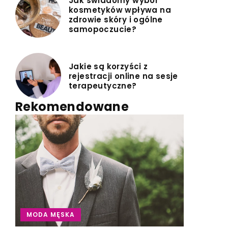
Jak świadomy wybór
kosmetyków wpływa na
zdrowie skóry i ogólne
samopoczucie?
Jakie są korzyści z
rejestracji online na sesje
terapeutyczne?
Rekomendowane
MODA MĘSKA
INNE
ZDROWIE