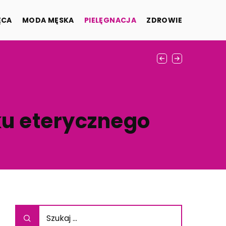
ĘCA
MODA MĘSKA
PIELĘGNACJA
ZDROWIE
ku eterycznego