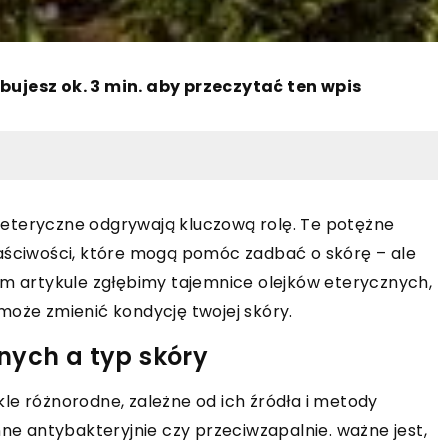
bujesz ok. 3 min. aby przeczytać ten wpis
ki eteryczne odgrywają kluczową rolę. Te potężne
łaściwości, które mogą pomóc zadbać o skórę – ale
ym artykule zgłębimy tajemnice olejków eterycznych,
może zmienić kondycję twojej skóry.
nych a typ skóry
le różnorodne, zależne od ich źródła i metody
nne antybakteryjnie czy przeciwzapalnie. ważne jest,