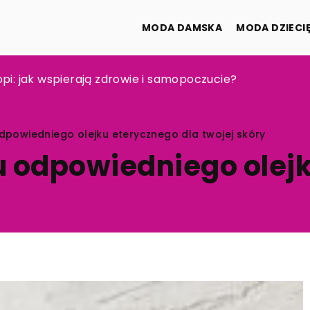
MODA DAMSKA
MODA DZIECI
ulę do garnituru na różne okazje?
opi: jak wspierają zdrowie i samopoczucie?
 zestaw startowy e-papierosa dla początkujących?
powiedniego olejku eterycznego dla twojej skóry
u odpowiedniego olej