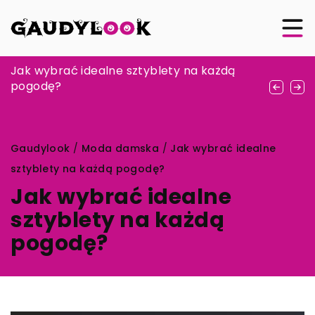
Jak wybrać idealne lakiery hybrydowe dla
Jak wybrać idealne sztyblety na każdą
Praktyczność i styl w jednym – Plecak
Twojego salonu?
pogodę?
męski, idealny towarzysz dla aktywnego
mężczyzny
Gaudylook
/
Moda damska
/
Jak wybrać idealne
sztyblety na każdą pogodę?
Jak wybrać idealne
sztyblety na każdą
pogodę?