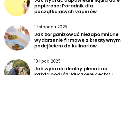
Jak wybrać odpowiedni liquid do e-
papierosa: Poradnik dla
początkujących vaperów
1 listopada 2025
Jak zorganizować niezapomniane
wydarzenie firmowe z kreatywnym
podejściem do kulinariów
18 lipca 2025
Jak wybrać idealny plecak na
każdą podróż: kluczowe cechy i
funkcje
DODAJ KOMENTARZ