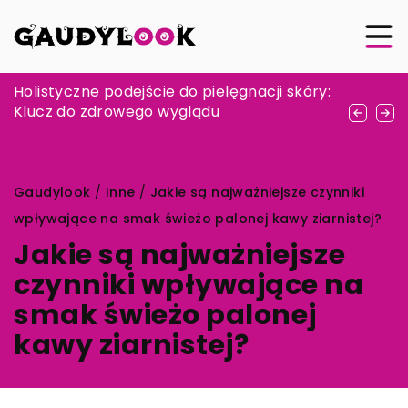
Jak szkolenia online mogą zwiększyć
Holistyczne podejście do pielęgnacji skóry:
Jak naturalne składniki mogą wspomagać
efektywność pracy księgowych?
Klucz do zdrowego wyglądu
kondycję organizmu i poprawiać wydolność
sportowców
Gaudylook
/
Inne
/
Jakie są najważniejsze czynniki
wpływające na smak świeżo palonej kawy ziarnistej?
Jakie są najważniejsze
czynniki wpływające na
smak świeżo palonej
kawy ziarnistej?