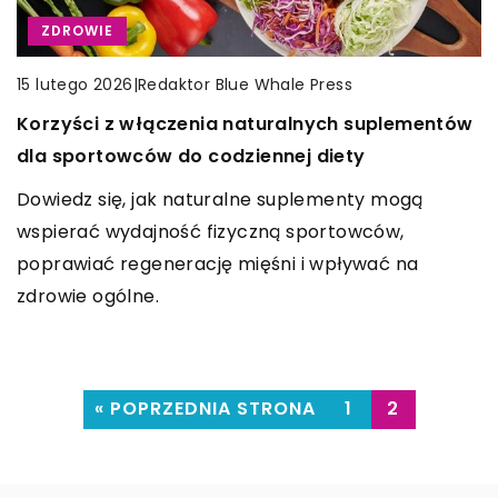
ZDROWIE
MODA MĘSKA
ZDROWIE
|
Marlena Sadowska
|
Redaktor Blue Whale Press
|
Redaktor Blue Whale Press
4 października 2023
4 grudnia 2024
15 lutego 2026
Jak masaże Body Balance mogą poprawić
Jak wybrać idealną koszulę do garnituru na
Korzyści z włączenia naturalnych suplementów
Twoje samopoczucie i zdrowie?
różne okazje?
dla sportowców do codziennej diety
Poznaj korzyści płynące z masaży Body Balance.
Dowiedz się, jak dobrać koszulę do garnituru na
Dowiedz się, jak naturalne suplementy mogą
Dowiedz się, jak mogą one wpływać na twoje
różnorodne okazje. Poznaj kluczowe aspekty takie
wspierać wydajność fizyczną sportowców,
zdrowie i samopoczucie, zwiększając równowagę
jak materiał, kolor i dopasowanie, które pomogą Ci
poprawiać regenerację mięśni i wpływać na
ciała i umysłu.
zrobić doskonałe wrażenie w każdej sytuacji.
zdrowie ogólne.
« POPRZEDNIA STRONA
1
2