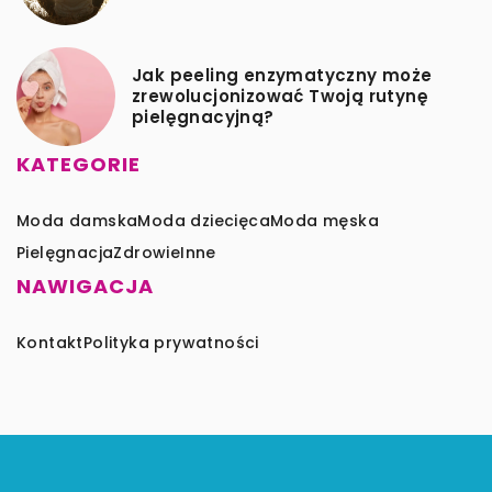
Jak peeling enzymatyczny może
zrewolucjonizować Twoją rutynę
pielęgnacyjną?
KATEGORIE
Moda damska
Moda dziecięca
Moda męska
Pielęgnacja
Zdrowie
Inne
NAWIGACJA
Kontakt
Polityka prywatności