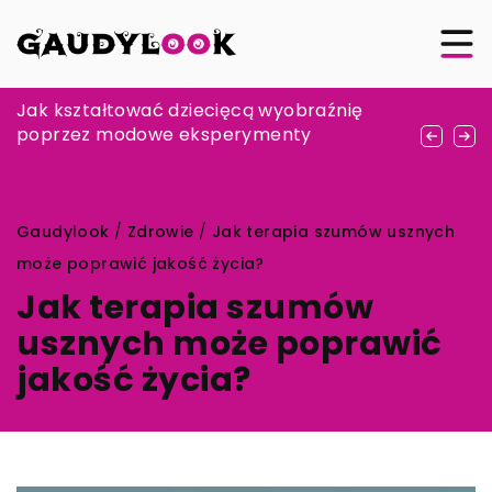
Jak prawidłowo przechowywać luksusowe
Jak kształtować dziecięcą wyobraźnię
Jak dobrze dobrać letnią sukienkę do
przedmioty piśmiennicze: poradnik dla
poprzez modowe eksperymenty
okazji bez naruszania komfortu?
kolekcjonerów
Gaudylook
/
Zdrowie
/
Jak terapia szumów usznych
może poprawić jakość życia?
Jak terapia szumów
usznych może poprawić
jakość życia?