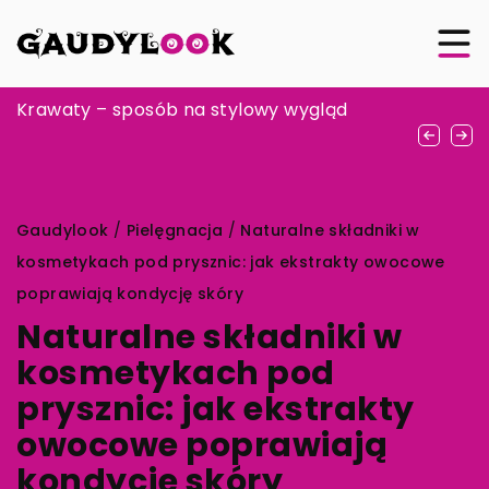
Jak wybrać idealną sukienkę na wyjątkową
Krawaty – sposób na stylowy wygląd
Jak skutecznie korzystać z kuponów
okazję: Przewodnik po stylach i trendach
rabatowych, by maksymalizować
oszczędności podczas zakupów online
Gaudylook
/
Pielęgnacja
/
Naturalne składniki w
kosmetykach pod prysznic: jak ekstrakty owocowe
poprawiają kondycję skóry
Naturalne składniki w
kosmetykach pod
prysznic: jak ekstrakty
owocowe poprawiają
kondycję skóry